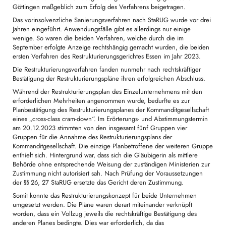
Göttingen maßgeblich zum Erfolg des Verfahrens beigetragen.
Das vorinsolvenzliche Sanierungsverfahren nach StaRUG wurde vor drei
Jahren eingeführt. Anwendungsfälle gibt es allerdings nur einige
wenige. So waren die beiden Verfahren, welche durch die im
September erfolgte Anzeige rechtshängig gemacht wurden, die beiden
ersten Verfahren des Restrukturierungsgerichtes Essen im Jahr 2023.
Die Restrukturierungsverfahren fanden nunmehr nach rechtskräftiger
Bestätigung der Restrukturierungspläne ihren erfolgreichen Abschluss.
Während der Restrukturierungsplan des Einzelunternehmens mit den
erforderlichen Mehrheiten angenommen wurde, bedurfte es zur
Planbestätigung des Restrukturierungsplanes der Kommanditgesellschaft
eines „cross-class cram-down“. Im Erörterungs- und Abstimmungstermin
am 20.12.2023 stimmten von den insgesamt fünf Gruppen vier
Gruppen für die Annahme des Restrukturierungsplans der
Kommanditgesellschaft. Die einzige Planbetroffene der weiteren Gruppe
enthielt sich. Hintergrund war, dass sich die Gläubigerin als mittlere
Behörde ohne entsprechende Weisung der zuständigen Ministerien zur
Zustimmung nicht autorisiert sah. Nach Prüfung der Voraussetzungen
der §§ 26, 27 StaRUG ersetzte das Gericht deren Zustimmung.
Somit konnte das Restrukturierungskonzept für beide Unternehmen
umgesetzt werden. Die Pläne waren derart miteinander verknüpft
worden, dass ein Vollzug jeweils die rechtskräftige Bestätigung des
anderen Planes bedingte. Dies war erforderlich, da das