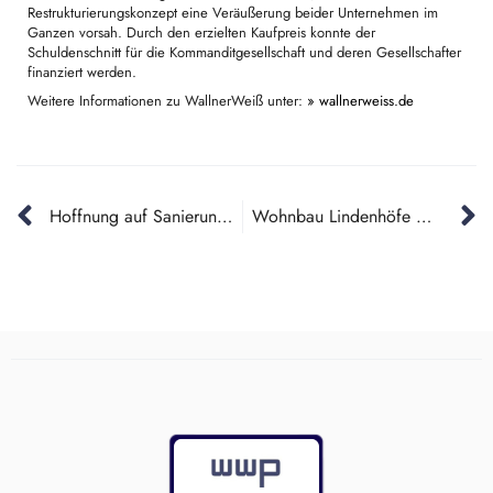
Restrukturierungskonzept eine Veräußerung beider Unternehmen im
Ganzen vorsah. Durch den erzielten Kaufpreis konnte der
Schuldenschnitt für die Kommanditgesellschaft und deren Gesellschafter
finanziert werden.
Weitere Informationen zu WallnerWeiß unter:
» wallnerweiss.de
Hoffnung auf Sanierung: Dr. Thomas Wazlawik leitet Insolvenzverfahren
Wohnbau Lindenhöfe GmbH & Co. KG saniert sich im Rahmen eines gerichtlichen Verfahrens