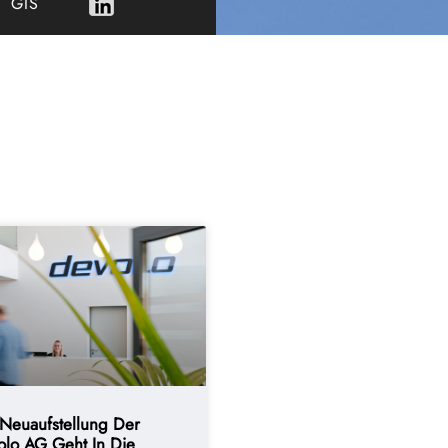
GIS
 Neuaufstellung Der
olo AG Geht In Die