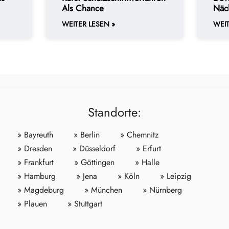
Als Chance
Näc
WEITER LESEN »
WEIT
Standorte:
» Bayreuth
» Berlin
» Chemnitz
» Dresden
» Düsseldorf
» Erfurt
» Frankfurt
» Göttingen
» Halle
» Hamburg
» Jena
» Köln
» Leipzig
» Magdeburg
» München
» Nürnberg
» Plauen
» Stuttgart