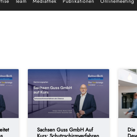
tise
Team
Mediathek
Publikationen
Onlinemeeting
itet
Sachsen Guss GmbH Auf
Die
ss
Kurs: Schutzschirmverfahren
Dev