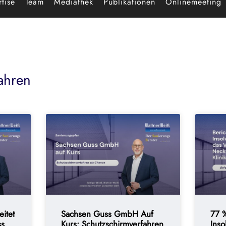
tise
Team
Mediathek
Publikationen
Onlinemeeting
ahren
itet
Sachsen Guss GmbH Auf
77 
ss
Kurs: Schutzschirmverfahren
Inso