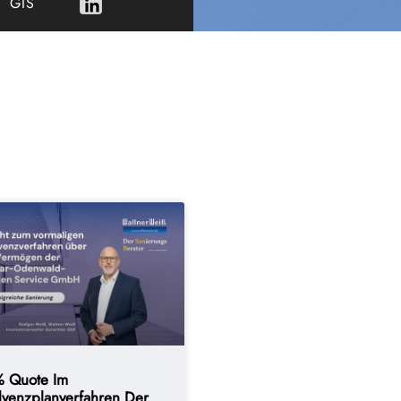
GIS
% Quote Im
lvenzplanverfahren Der