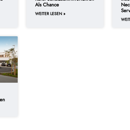
Als Chance
Nec
Ser
WEITER LESEN »
WEIT
sen