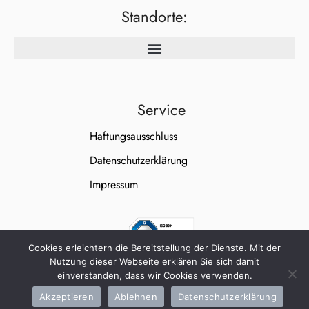
Standorte:
Service
Haftungsausschluss
Datenschutzerklärung
Impressum
Cookies erleichtern die Bereitstellung der Dienste. Mit der
Nutzung dieser Webseite erklären Sie sich damit
einverstanden, dass wir Cookies verwenden.
Akzeptieren
Ablehnen
Datenschutzerklärung
WallnerWeiß Unternehmensgruppe © 2026 All Rights Reserved.