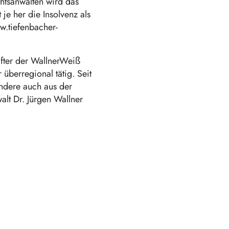
chtsanwälten wird das
je her die Insolvenz als
w.tiefenbacher-
after der WallnerWeiß
überregional tätig. Seit
ndere auch aus der
t Dr. Jürgen Wallner