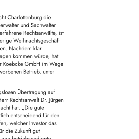
ht Charlottenburg die
verwalter und Sachwalter
rfahrene Rechtsanwälte, ist
ierige Weihnachtsgeschäft
llen. Nachdem klar
Tragen kommen würde, hat
b der Koebcke GmbH im Wege
rworbenen Betrieb, unter
gslosen Übertragung auf
rr Rechtsanwalt Dr. Jürgen
acht hat. „Die gute
ich entscheidend für den
fen, welcher Investor das
r die Zukunft gut
 Lage betriebsbedingte