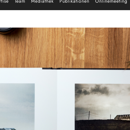
tise
Team
Mediathek
Publikationen
Onlinemeeting