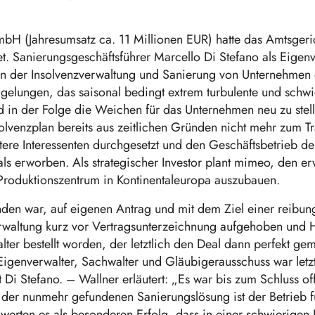
H (Jahresumsatz ca. 11 Millionen EUR) hatte das Amtsgeric
. Sanierungsgeschäftsführer Marcello Di Stefano als Eigen
 in der Insolvenzverwaltung und Sanierung von Unternehmen e
gelungen, das saisonal bedingt extrem turbulente und schw
d in der Folge die Weichen für das Unternehmen neu zu ste
olvenzplan bereits aus zeitlichen Gründen nicht mehr zum 
tere Interessenten durchgesetzt und den Geschäftsbetrie
ls erworben. Als strategischer Investor plant mimeo, den e
oduktionszentrum in Kontinentaleuropa auszubauen.
nden war, auf eigenen Antrag und mit dem Ziel einer reibun
erwaltung kurz vor Vertragsunterzeichnung aufgehoben und He
ter bestellt worden, der letztlich den Deal dann perfekt gem
genverwalter, Sachwalter und Gläubigerausschuss war letztl
t Di Stefano. – Wallner erläutert: „Es war bis zum Schluss of
der nunmehr gefundenen Sanierungslösung ist der Betrieb fü
e werten es als besonderen Erfolg, dass in einer schwierigen