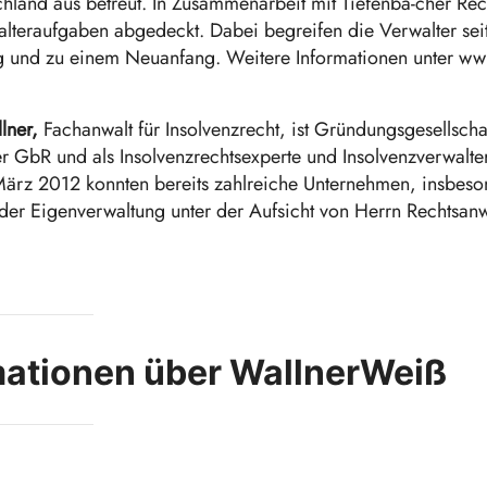
chland aus betreut. In Zusammenarbeit mit Tiefenba-cher Re
lteraufgaben abgedeckt. Dabei begreifen die Verwalter seit 
g und zu einem Neuanfang. Weitere Informationen unter ww
lner,
Fachanwalt für Insolvenzrecht, ist Gründungsgesellsch
r GbR und als Insolvenzrechtsexperte und Insolvenzverwalter 
ärz 2012 konnten bereits zahlreiche Unternehmen, insbeso
r Eigenverwaltung unter der Aufsicht von Herrn Rechtsanwal
mationen über WallnerWeiß