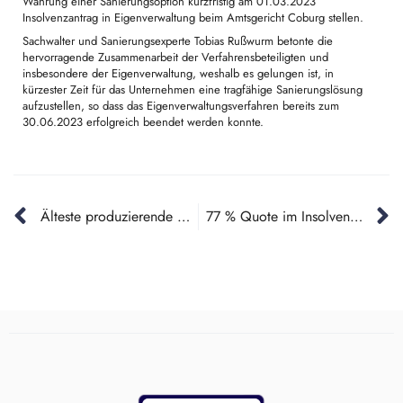
Wahrung einer Sanierungsoption kurzfristig am 01.03.2023
Insolvenzantrag in Eigenverwaltung beim Amtsgericht Coburg stellen.
Sachwalter und Sanierungsexperte Tobias Rußwurm betonte die
hervorragende Zusammenarbeit der Verfahrensbeteiligten und
insbesondere der Eigenverwaltung, weshalb es gelungen ist, in
kürzester Zeit für das Unternehmen eine tragfähige Sanierungslösung
aufzustellen, so dass das Eigenverwaltungsverfahren bereits zum
30.06.2023 erfolgreich beendet werden konnte.
Älteste produzierende Gießerei Deutschlands schafft die Sanierung
77 % Quote im Insolvenzplanverfahren der Neckar Odenwald Kliniken Service GmbH