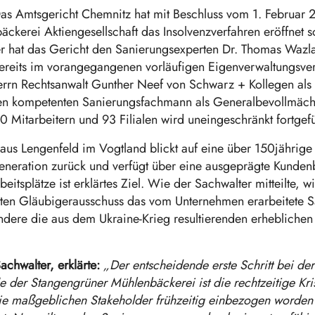
as Amtsgericht Chemnitz hat mit Beschluss vom 1. Februar
ckerei Aktiengesellschaft das Insolvenzverfahren eröffnet 
r hat das Gericht den Sanierungsexperten Dr. Thomas Wazla
bereits im vorangegangenen vorläufigen Eigenverwaltungsverf
Herrn Rechtsanwalt Gunther Neef von Schwarz + Kollegen al
nen kompetenten Sanierungsfachmann als Generalbevollmäch
0 Mitarbeitern und 93 Filialen wird uneingeschränkt fortgefü
aus Lengenfeld im Vogtland blickt auf eine über 150jährig
eneration zurück und verfügt über eine ausgeprägte Kundenb
itsplätze ist erklärtes Ziel. Wie der Sachwalter mitteilte, 
ten Gläubigerausschuss das vom Unternehmen erarbeitete S
ndere die aus dem Ukraine-Krieg resultierenden erheblichen
chwalter, erklärte:
„Der entscheidende erste Schritt bei de
der Stangengrüner Mühlenbäckerei ist die rechtzeitige Kr
die maßgeblichen Stakeholder frühzeitig einbezogen worden