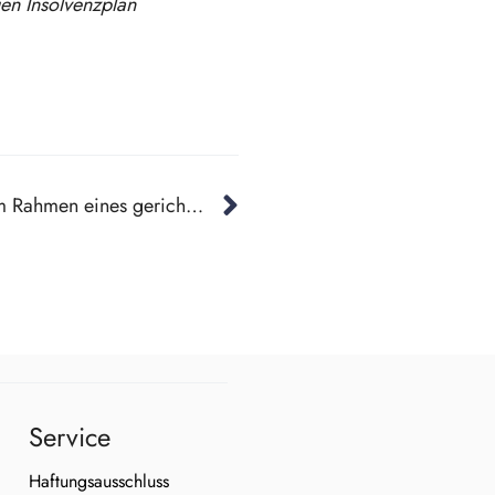
gen Insolvenzplan
IVOC-X GmbH saniert sich im Rahmen eines gerichtlichen Verfahrens
Service
Haftungsausschluss