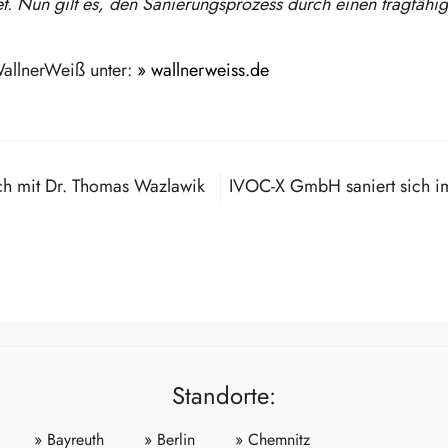
t. Nun gilt es, den Sanierungsprozess durch einen tragfähi
WallnerWeiß unter:
» wallnerweiss.de
ich mit Dr. Thomas Wazlawik
Standorte:
» Bayreuth
» Berlin
» Chemnitz