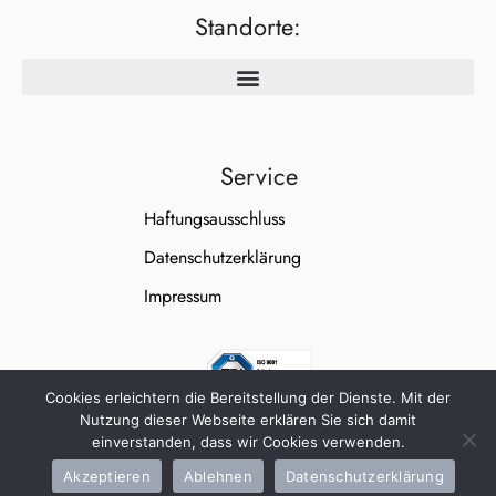
Standorte:
Service
Haftungsausschluss
Datenschutzerklärung
Impressum
Cookies erleichtern die Bereitstellung der Dienste. Mit der
Nutzung dieser Webseite erklären Sie sich damit
einverstanden, dass wir Cookies verwenden.
Akzeptieren
Ablehnen
Datenschutzerklärung
WallnerWeiß Unternehmensgruppe © 2026 All Rights Reserved.