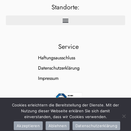
Standorte:
Service
Haftungsausschluss
Datenschutzerklärung
Impressum
Cookies erleichtern die Bereitstellung der Dienste. Mit der
Nutzung dieser Webseite erklären Sie sich damit
einverstanden, dass wir Cookies verwenden.
Akzeptieren
Ablehnen
Datenschutzerklärung
WallnerWeiß Unternehmensgruppe © 2026 All Rights Reserved.