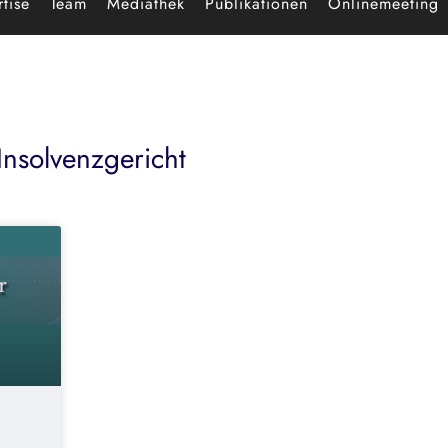
tise
Team
Mediathek
Publikationen
Onlinemeeting
Insolvenzgericht