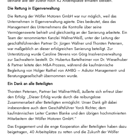
beinahe alle der zuletzt noch 42 Arbeitsplätze erhalten bleiben.
Die Rettung in Eigenverwaltung
Die Rettung der Wölfer Motoren GmbH war nur möglich, weil das
Unternehmen in Eigenverwaltung agierte. Dies bedeutet, dass das
Management des Unternehmens die Kontrolle über seine
Vermögenswerte behielt und gleichzeitig an der Sanierung arbeitete. Ein
Team der renommierten Kanzlei WallnerWeiß, unter der Leitung der
geschäftsführenden Partner Dr. Jürgen Wallner und Thorsten Petersen,
war maßgeblich an dieser erfolgreichen Sanierung beteiligt. Zur
Unterstützung wurde Caroline Stevens von Görg Insolvenzverwaltung
zur Sachwalterin bestellt. Dr. Hubertus Bartelheimer von Dr. Wieselhuber
& Partner leitete den M&A-Prozess, während die kaufmännische
Begleitung von Holger Raithel von AMBG – Adiutor Management- und
Beratungsgesellschaft übernommen wurde.
Ein Dank an alle Beteiligten
Thorsten Petersen, Partner bei WallnerWeiß, äußerte sich erfreut über
den Erfolg: „Dieser Erfolg wurde durch die reibungslose
Zusammenarbeit aller Beteiligten ermöglicht. Unser Dank gilt dabei
insbesondere auch dem Geschäftsführer Yorck Richter, dem
kaufmännischen Leiter Carsten Blanke und den übrigen hochmotivierten
Mitarbeitern der Wölfer Motoren GmbH.“
Das Engagement und die enge Kooperation aller Beteiligten haben dazu
beigetragen, 40 Arbeitsplätze zu retten und die Zukunft der Wölfer