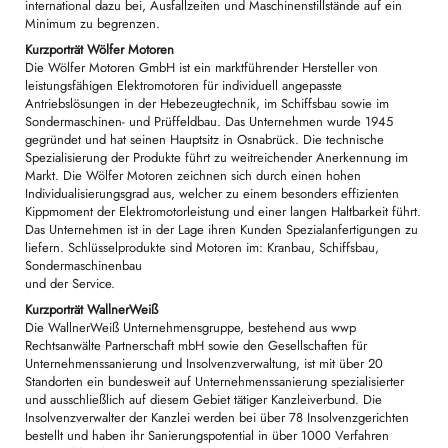
international dazu bei, Ausfallzeiten und Maschinenstillstände auf ein
Minimum zu begrenzen.
Kurzporträt Wölfer Motoren
Die Wölfer Motoren GmbH ist ein marktführender Hersteller von
leistungsfähigen Elektromotoren für individuell angepasste
Antriebslösungen in der Hebezeugtechnik, im Schiffsbau sowie im
Sondermaschinen- und Prüffeldbau. Das Unternehmen wurde 1945
gegründet und hat seinen Hauptsitz in Osnabrück. Die technische
Spezialisierung der Produkte führt zu weitreichender Anerkennung im
Markt. Die Wölfer Motoren zeichnen sich durch einen hohen
Individualisierungsgrad aus, welcher zu einem besonders effizienten
Kippmoment der Elektromotorleistung und einer langen Haltbarkeit führt.
Das Unternehmen ist in der Lage ihren Kunden Spezialanfertigungen zu
liefern. Schlüsselprodukte sind Motoren im: Kranbau, Schiffsbau,
Sondermaschinenbau
und der Service.
Kurzporträt WallnerWeiß
Die WallnerWeiß Unternehmensgruppe, bestehend aus wwp
Rechtsanwälte Partnerschaft mbH sowie den Gesellschaften für
Unternehmenssanierung und Insolvenzverwaltung, ist mit über 20
Standorten ein bundesweit auf Unternehmenssanierung spezialisierter
und ausschließlich auf diesem Gebiet tätiger Kanzleiverbund. Die
Insolvenzverwalter der Kanzlei werden bei über 78 Insolvenzgerichten
bestellt und haben ihr Sanierungspotential in über 1000 Verfahren