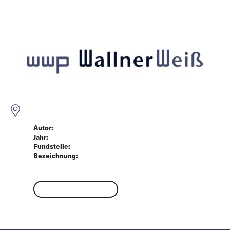
Menü
Der Steuerzahler als versteckter Sanierer
Autor:
Weiß/Paulick
Jahr:
2020
Fundstelle:
SanB 2/2020, 78ff
Bezeichnung:
Aufsatz
Download 989 kB