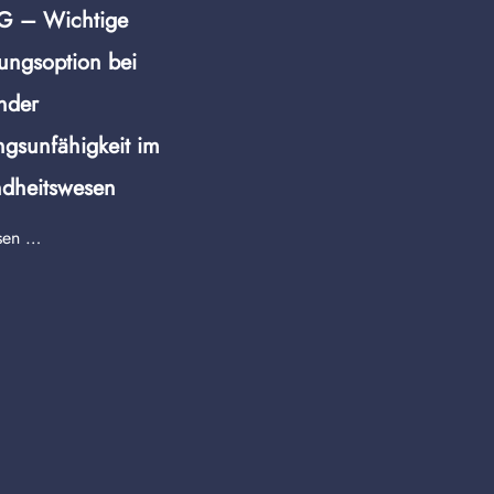
G – Wichtige
Versichert, aber nicht
ungsoption bei
gesichert? – Eine kriti
nder
Auseinandersetzung mit
ngsunfähigkeit im
Geschäftsführerversich
dheitswesen
im Rahmen einer D&O
sen …
mehr lesen …