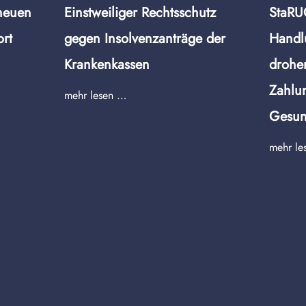
 neuen
Einstweiliger Rechtsschutz
StaRU
rt
gegen Insolvenzanträge der
Handl
Krankenkassen
drohe
Zahlu
mehr lesen …
Gesun
mehr le