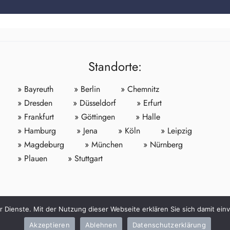
Standorte:
» Bayreuth
» Berlin
» Chemnitz
» Dresden
» Düsseldorf
» Erfurt
» Frankfurt
» Göttingen
» Halle
» Hamburg
» Jena
» Köln
» Leipzig
» Magdeburg
» München
» Nürnberg
» Plauen
» Stuttgart
er Dienste. Mit der Nutzung dieser Webseite erklären Sie sich damit e
WallnerWeiß Unternehmensgruppe © 2026 All Rights Reserved.
Akzeptieren
Ablehnen
Datenschutzerklärung