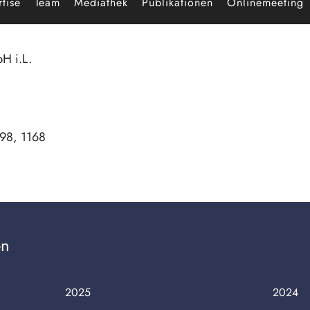
tise
Team
Mediathek
Publikationen
Onlinemeeting
H i.L.
8, 1168
en
2025
2024